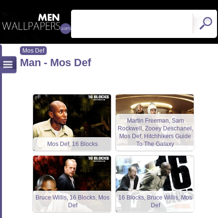
Mos Def
Man - Mos Def
Martin Freeman, Sam
Rockwell, Zooey Deschanel,
Mos Def, Hitchhikers Guide
Mos Def, 16 Blocks
To The Galaxy
Bruce Willis, 16 Blocks, Mos
16 Blocks, Bruce Willis, Mos
Def
Def