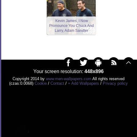
Kevin James, I Now
Pronounce You Chuck And
Larry, Adam Sandler
Your screen resolution:
448x896
Copyright 2014 by
www.men-wallpapers.com
All rights reserved
(czas:0.0068)
Cookie
/
Contact
/
+ Add Wallpapers
/
Privacy policy