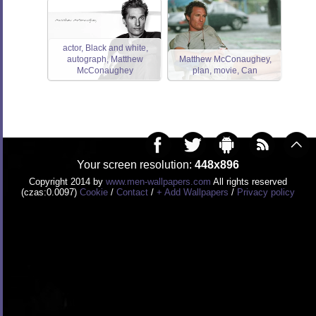
actor, Black and white,
autograph, Matthew
Matthew McConaughey,
McConaughey
plan, movie, Can
Your screen resolution:
448x896
Copyright 2014 by
www.men-wallpapers.com
All rights reserved
(czas:0.0097)
Cookie
/
Contact
/
+ Add Wallpapers
/
Privacy policy